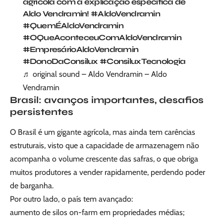
agrícola com a explicação específica de
Aldo Vendramin!
#AldoVendramin
#QuemÉAldoVendramin
#OQueAconteceuComAldoVendramin
#EmpresárioAldoVendramin
#DonoDaConsilux
#ConsiluxTecnologia
♬ original sound – Aldo Vendramin – Aldo
Vendramin
Brasil: avanços importantes, desafios
persistentes
O Brasil é um gigante agrícola, mas ainda tem carências
estruturais, visto que a capacidade de armazenagem não
acompanha o volume crescente das safras, o que obriga
muitos produtores a vender rapidamente, perdendo poder
de barganha.
Por outro lado, o país tem avançado:
aumento de silos on-farm em propriedades médias;