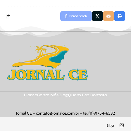
Facebook
Home
Sobre Nós
Blog
Quem Faz
Contato
Jornal CE –
contato@jornalce.com.br
– tel.(11)91754-6532
Siga