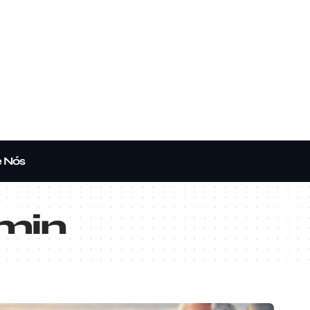
e Nós
min