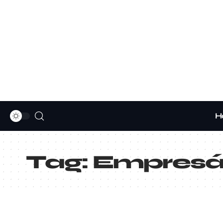
H
Tag:
Empresár