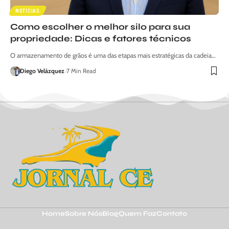
NOTÍCIAS
Como escolher o melhor silo para sua
propriedade: Dicas e fatores técnicos
O armazenamento de grãos é uma das etapas mais estratégicas da cadeia…
Diego Velázquez
7 Min Read
Home
Sobre Nós
Blog
Quem Faz
Contato