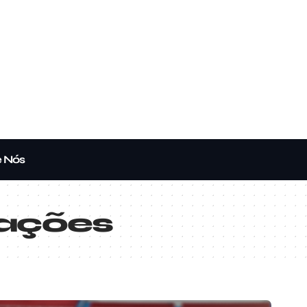
e Nós
mações