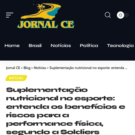
Home
Brasil
Notícias
Política
Tecnologia
Jornal CE
>
Blog
>
Notícias
>
Suplementação nutricional no esporte: entenda os benefícios e riscos para a performance física, segundo a Soldiers Nutrition
NOTÍCIAS
Suplementação
nutricional no esporte:
entenda os benefícios e
riscos para a
performance física,
segundo a Soldiers