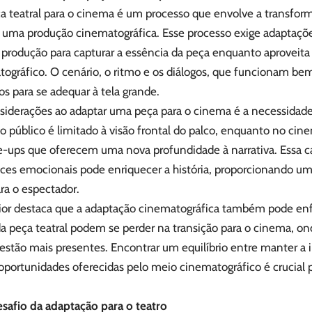
a teatral para o cinema é um processo que envolve a transfo
 uma produção cinematográfica. Esse processo exige adaptações
a produção para capturar a essência da peça enquanto aproveita 
ográfico. O cenário, o ritmo e os diálogos, que funcionam b
os para se adequar à tela grande.
siderações ao adaptar uma peça para o cinema é a necessidade
 o público é limitado à visão frontal do palco, enquanto no ci
se-ups que oferecem uma nova profundidade à narrativa. Essa c
nces emocionais pode enriquecer a história, proporcionando u
ra o espectador.
ior destaca que a adaptação cinematográfica também pode enfr
a peça teatral podem se perder na transição para o cinema, ond
estão mais presentes. Encontrar um equilíbrio entre manter a 
s oportunidades oferecidas pelo meio cinematográfico é crucial 
safio da adaptação para o teatro