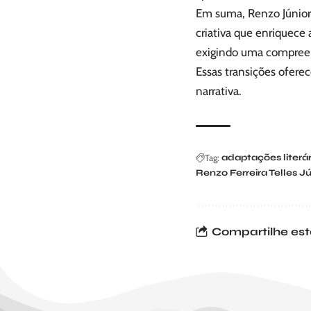
Em suma, Renzo Júnior 
criativa que enriquece 
exigindo uma compreensã
Essas transições ofere
narrativa.
Tag:
adaptações literár
Renzo Ferreira Telles Jú
Compartilhe est