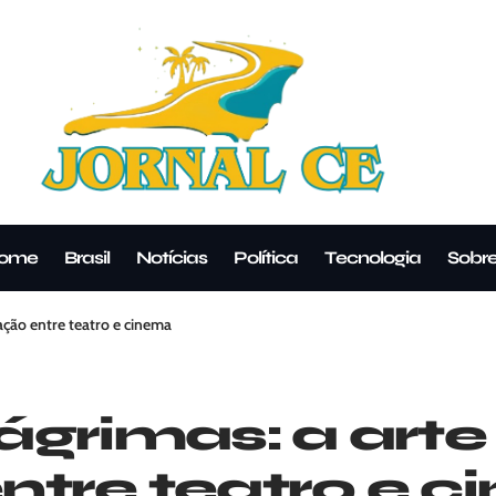
ome
Brasil
Notícias
Política
Tecnologia
Sobr
tação entre teatro e cinema
lágrimas: a art
tre teatro e 