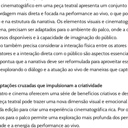
 cinematográfico em uma peça teatral apresenta um conjunto d
rdagem mais direta e focada na performance ao vivo, o que pod
ro e na estrutura da narrativa. Os elementos visuais e cinematog
ena, precisam ser adaptados para o ambiente do palco, onde a c
rsos disponíveis e à capacidade de imaginação do público.
o também precisa considerar a interação física entre os atores 
atores e a interação direta com o público são aspectos essencia
pontua que a narrativa deve ser reformulada para aproveitar ess
, explorando o diálogo e a atuação ao vivo de maneiras que cap
aptações cruzadas que impulsionam a criatividade
atro e cinema oferecem uma série de benefícios criativos e des
ça teatral pode trazer uma nova dimensão visual e emocional à
a edição para criar uma experiência cinematográfica rica. Por o
cos para o palco permite uma exploração mais profunda dos per
ade e a energia da performance ao vivo.