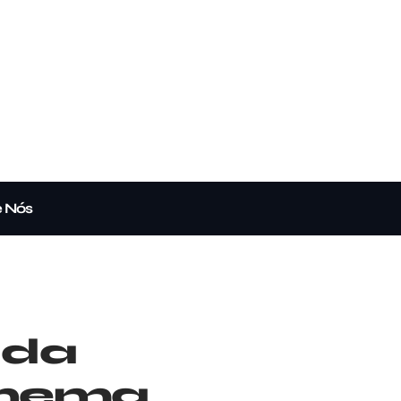
e Nós
e da
cinema