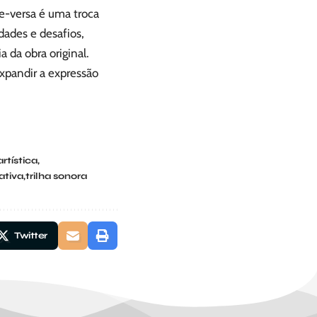
ce-versa é uma troca
idades e desafios,
 da obra original.
expandir a expressão
rtística
rativa
trilha sonora
Twitter