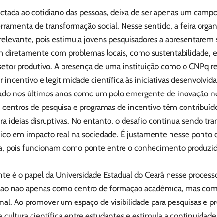
ctada ao cotidiano das pessoas, deixa de ser apenas um campo r
erramenta de transformação social. Nesse sentido, a feira orga
elevante, pois estimula jovens pesquisadores a apresentarem s
m diretamente com problemas locais, como sustentabilidade, 
 setor produtivo. A presença de uma instituição como o CNPq r
r incentivo e legitimidade científica às iniciativas desenvolvida
ado nos últimos anos como um polo emergente de inovação no 
, centros de pesquisa e programas de incentivo têm contribuído
ra ideias disruptivas. No entanto, o desafio continua sendo tr
o em impacto real na sociedade. É justamente nesse ponto 
ia, pois funcionam como ponte entre o conhecimento produzido
te é o papel da Universidade Estadual do Ceará nesse processo
ção não apenas como centro de formação acadêmica, mas com
al. Ao promover um espaço de visibilidade para pesquisas e pr
a cultura científica entre estudantes e estimula a continuidade 