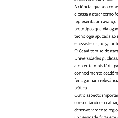
A ciência, quando cone
e passa a atuar como f
representa um avanço r
protótipos que dialoga
tecnologia aplicada ao
ecossistema, ao garanti
O Ceará tem se destac
Universidades públicas
ambiente mais fértil pa
conhecimento acadêmic
feira ganham relevânc
prática.
Outro aspecto importan
consolidando sua atua
desenvolvimento region
universidade fortalece 