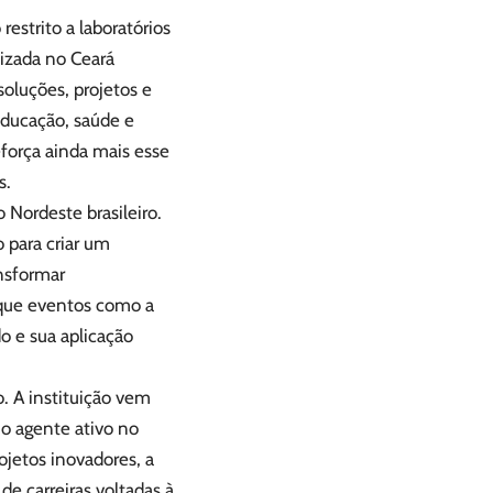
estrito a laboratórios
nizada no Ceará
oluções, projetos e
educação, saúde e
eforça ainda mais esse
s.
Nordeste brasileiro.
 para criar um
ansformar
que eventos como a
 e sua aplicação
. A instituição vem
o agente ativo no
ojetos inovadores, a
de carreiras voltadas à