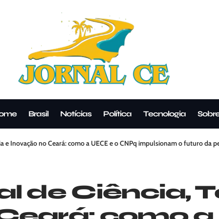
ome
Brasil
Notícias
Política
Tecnologia
Sobr
gia e Inovação no Ceará: como a UECE e o CNPq impulsionam o futuro da pe
l de Ciência, 
 Ceará: como a