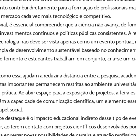
to contribui diretamente para a formação de profissionais mais
 mercado cada vez mais tecnológico e competitivo.
orial, é essencial compreender que a ciência não avança de for
 investimentos contínuos e políticas públicas consistentes. A r
tecnologia não deve ser vista apenas como um evento pontual
mpla de desenvolvimento sustentável baseado no conhecime
de fomento e estudantes trabalham em conjunto, cria-se um cic
 como essa ajudam a reduzir a distância entre a pesquisa acadê
tas importantes permanecem restritas ao ambiente universitári
 prática. Ao abrir espaço para a exposição de projetos, a feira 
ém a capacidade de comunicação científica, um elemento esse
pel social.
 destaque é o impacto educacional indireto desse tipo de ev
r, ao terem contato com projetos científicos desenvolvidos por
 enxergar novas possibilidades de carreira e atuação profissiona