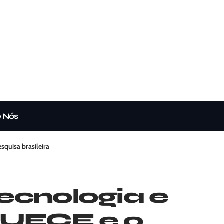
e Nós
squisa brasileira
Tecnologia e
 UECE e o