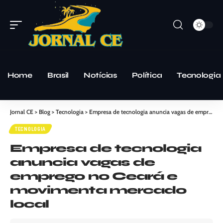
Home
Brasil
Notícias
Política
Tecnologia
Jornal CE
>
Blog
>
Tecnologia
>
Empresa de tecnologia anuncia vagas de emprego no Ceará e movimenta mercado local
TECNOLOGIA
Empresa de tecnologia
anuncia vagas de
emprego no Ceará e
movimenta mercado
local