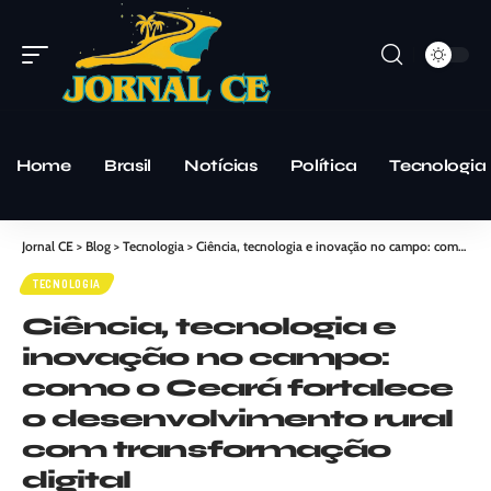
Home
Brasil
Notícias
Política
Tecnologia
Jornal CE
>
Blog
>
Tecnologia
>
Ciência, tecnologia e inovação no campo: como o Ceará fortalece o desenvolvimento rural com transformação digital
TECNOLOGIA
Ciência, tecnologia e
inovação no campo:
como o Ceará fortalece
o desenvolvimento rural
com transformação
digital