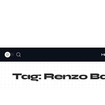
H
Tag:
Renzo Ba