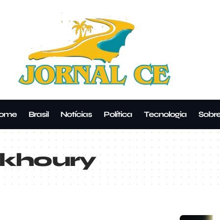
ome
Brasil
Notícias
Política
Tecnologia
Sobr
khoury