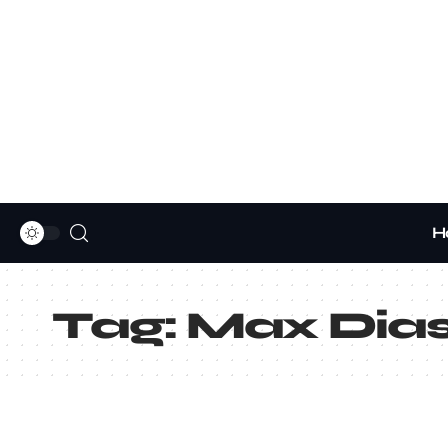
H
Tag:
Max Dia