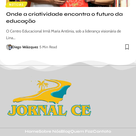
NOTÍCIAS
Onde a criatividade encontra o futuro da
educação
O Centro Educacional Irmã Maria Antônia, sob a liderança visionária de
Lina…
Diego Velázquez
5 Min Read
Home
Sobre Nós
Blog
Quem Faz
Contato