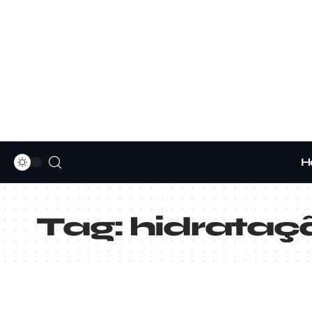
H
Tag:
hidrataç