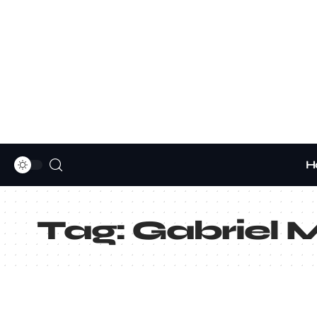
H
Tag:
Gabriel M