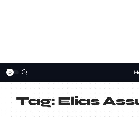
H
Tag:
Elias As