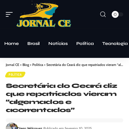
Home
Brasil
Notícias
Política
Tecnologia
Jornal CE
>
Blog
>
Política
>
Secretária do Ceará diz que repatriados vieram “algemados e acorrentados”
POLÍTICA
Secretária do Ceará diz
que repatriados vieram
“algemados e
acorrentados”
Diego Velázquez
Publicado em fevereiro 10, 2025