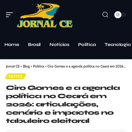
Home
Brasil
Notícias
Política
Tecnologia
Jornal CE
>
Blog
>
Política
>
Ciro Gomes e a agenda política no Ceará em 2026: articulações, cenário e impactos no tabuleiro eleitoral
POLÍTICA
Ciro Gomes e a agenda
política no Ceará em
2026: articulações,
cenário e impactos no
tabuleiro eleitoral