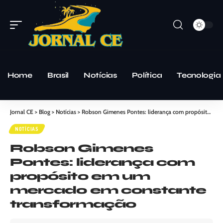
Home
Brasil
Notícias
Política
Tecnologia
Jornal CE
>
Blog
>
Notícias
>
Robson Gimenes Pontes: liderança com propósito em um mercado em constante transformação
NOTÍCIAS
Robson Gimenes
Pontes: liderança com
propósito em um
mercado em constante
transformação