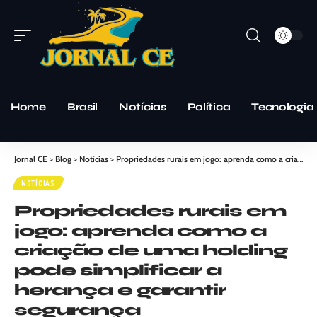
Home
Brasil
Notícias
Política
Tecnologia
Jornal CE
>
Blog
>
Notícias
>
Propriedades rurais em jogo: aprenda como a criação de uma holding pode simplificar a herança e garantir segurança
NOTÍCIAS
Propriedades rurais em
jogo: aprenda como a
criação de uma holding
pode simplificar a
herança e garantir
segurança