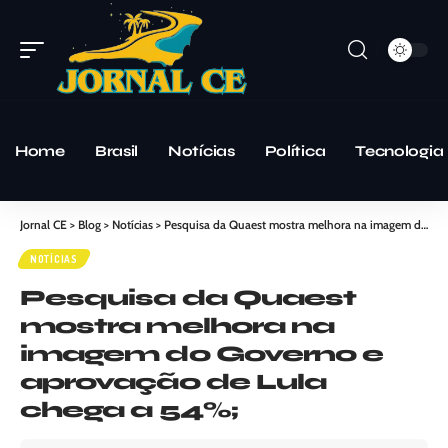
Home
Brasil
Notícias
Política
Tecnologia
Jornal CE
>
Blog
>
Notícias
>
Pesquisa da Quaest mostra melhora na imagem do Governo e aprovação de Lula chega a 54%;
NOTÍCIAS
Pesquisa da Quaest
mostra melhora na
imagem do Governo e
aprovação de Lula
chega a 54%;