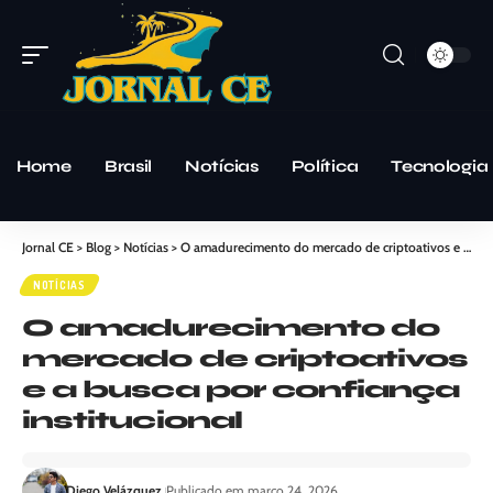
Home
Brasil
Notícias
Política
Tecnologia
Jornal CE
>
Blog
>
Notícias
>
O amadurecimento do mercado de criptoativos e a busca por confiança institucional
NOTÍCIAS
O amadurecimento do
mercado de criptoativos
e a busca por confiança
institucional
Diego Velázquez
Publicado em março 24, 2026