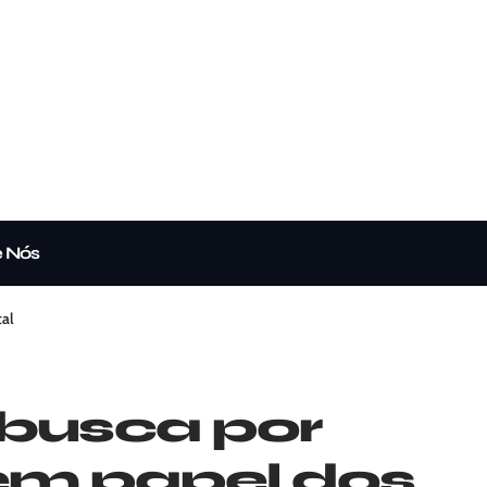
e Nós
tal
 busca por
cem papel dos