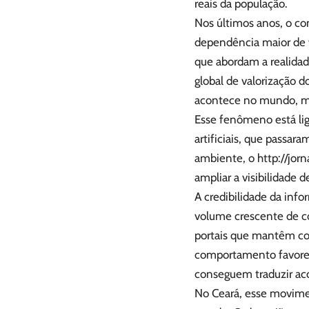
reais da população.
Nos últimos anos, o co
dependência maior de ve
que abordam a realida
global de valorização 
acontece no mundo, ma
Esse fenômeno está lig
artificiais, que passar
ambiente, o
http://jor
ampliar a visibilidade 
A credibilidade da inf
volume crescente de co
portais que mantêm co
comportamento favore
conseguem traduzir ac
No Ceará, esse movimen