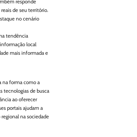
 também responde
eais de seu território.
taque no cenário
uma tendência
 informação local
dade mais informada e
va na forma como a
s tecnologias de busca
ncia ao oferecer
ses portais ajudam a
o regional na sociedade