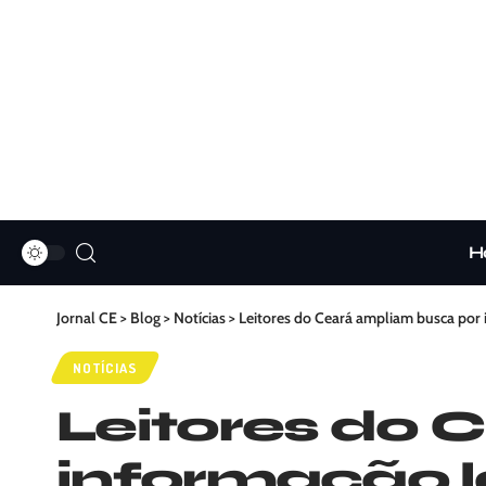
H
Jornal CE
>
Blog
>
Notícias
>
Leitores do Ceará ampliam busca por i
NOTÍCIAS
Leitores do 
informação l