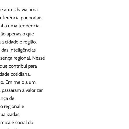
Se antes havia uma
eferência por portais
anha uma tendência
não apenas o que
 cidade e região.
das inteligências
resença regional. Nesse
ue contribui para
idade cotidiana.
ico. Em meio a um
 passaram a valorizar
ança de
o regional e
ualizadas.
mica e social do