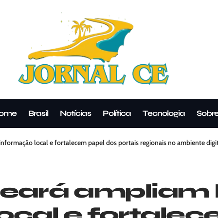
ome
Brasil
Notícias
Política
Tecnologia
Sobr
nformação local e fortalecem papel dos portais regionais no ambiente digi
Ceará ampliam
ocal e fortale