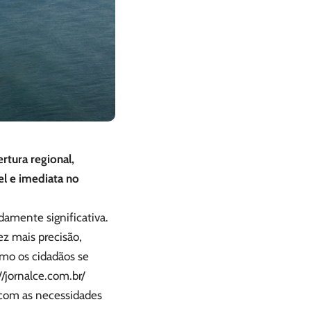
tura regional,
el e imediata no
amente significativa.
ez mais precisão,
omo os cidadãos se
//jornalce.com.br/
 com as necessidades