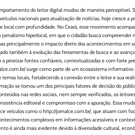
mportamento do leitor digital mudou de maneira perceptível. 
ículos nacionais para atualização de notícias, hoje cresce a pr
de local com profundidade. No Ceará, esse movimento acomp
do jornalismo hiperlocal, em que o cidadão busca compreender 
s principalmente o impacto direto dos acontecimentos em sua
ado também à evolução das ferramentas de busca e ao avanço 
am a priorizar fontes confiáveis, contextualizadas e com forte p
nalce.com.br/
surge como parte de um ecossistema informativo q
de temas locais, fortalecendo a conexão entre o leitor e sua real
ormação se tornou um dos principais fatores de decisão do públ
nteúdos nas redes sociais, nem sempre verificados, os leitores
nsistência editorial e compromisso com a apuração. Essa mud
ce veículos como o
http://jornalce.com.br/
, que atuam com foc
ontecimentos complexos em informações acessíveis e context
to é ainda mais evidente devido à diversidade cultural, econô