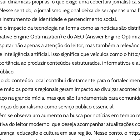
sui dinâmicas próprias, o que exige uma cobertura jornalística s
. Nesse sentido, o jornalismo regional deixa de ser apenas uma
 instrumento de identidade e pertencimento social.
é o impacto da tecnologia na forma como as notícias são distr
ative Engine Optimization) e do AEO (Answer Engine Optimizat
isputar não apenas a atenção do leitor, mas também a relevâ
 inteligência artificial. Isso significa que veículos como o
http:
rtância ao produzir conteúdos estruturados, informativos e a
úblico.
ção do conteúdo local contribui diretamente para o fortalecim
e médios portais regionais geram impacto ao divulgar acontec
ço na grande mídia, mas que são fundamentais para comunidad
função do jornalismo como serviço público essencial.
bém se observa um aumento na busca por notícias em tempo re
iva do leitor moderno, que deseja acompanhar atualizações c
gurança, educação e cultura em sua região. Nesse ponto, o
http: