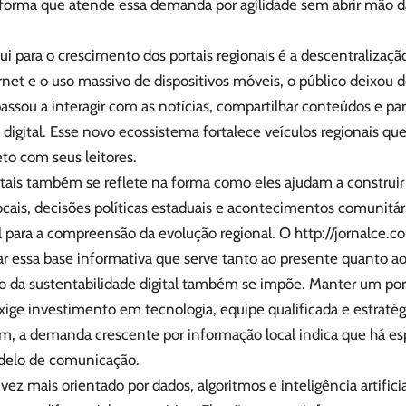
forma que atende essa demanda por agilidade sem abrir mão d
bui para o crescimento dos portais regionais é a descentralizaç
ernet e o uso massivo de dispositivos móveis, o público deixou 
assou a interagir com as notícias, compartilhar conteúdos e pa
a digital. Esse novo ecossistema fortalece veículos regionais 
eto com seus leitores.
rtais também se reflete na forma como eles ajudam a construir
ocais, decisões políticas estaduais e acontecimentos comunitár
ial para a compreensão da evolução regional. O
http://jornalce.c
ar essa base informativa que serve tanto ao presente quanto ao
io da sustentabilidade digital também se impõe. Manter um port
xige investimento em tecnologia, equipe qualificada e estratégi
im, a demanda crescente por informação local indica que há esp
delo de comunicação.
 mais orientado por dados, algoritmos e inteligência artificia