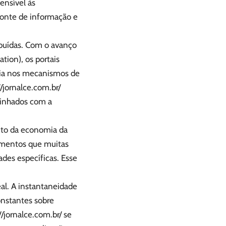
ensível às
 fonte de informação e
ibuídas. Com o avanço
ion), os portais
ncia nos mecanismos de
//jornalce.com.br/
linhados com a
ento da economia da
imentos que muitas
es específicas. Esse
al. A instantaneidade
onstantes sobre
//jornalce.com.br/
se