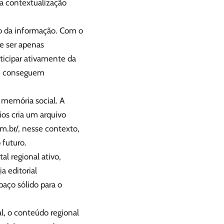
a contextualização
ão da informação. Com o
de ser apenas
rticipar ativamente da
que conseguem
 memória social. A
ios cria um arquivo
om.br/
, nesse contexto,
 futuro.
al regional ativo,
a editorial
aço sólido para o
l, o conteúdo regional