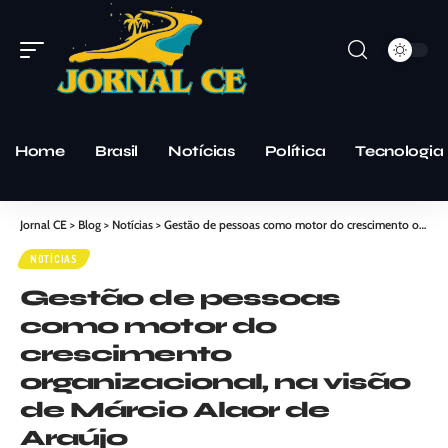
Home
Brasil
Notícias
Política
Tecnologia
Jornal CE
>
Blog
>
Notícias
>
Gestão de pessoas como motor do crescimento organizacional, na visão de Márcio Alaor de Araújo
NOTÍCIAS
Gestão de pessoas
como motor do
crescimento
organizacional, na visão
de Márcio Alaor de
Araújo