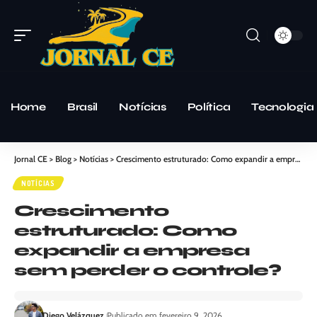
Home
Brasil
Notícias
Política
Tecnologia
Jornal CE
>
Blog
>
Notícias
>
Crescimento estruturado: Como expandir a empresa sem perder o controle?
NOTÍCIAS
Crescimento
estruturado: Como
expandir a empresa
sem perder o controle?
Diego Velázquez
Publicado em fevereiro 9, 2026