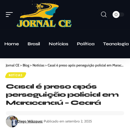
Home
Brasil
Notícias
Política
Tecnologia
Jornal CE
>
Blog
>
Notícias
>
Casal é preso após perseguição policial em Maracanaú – Ceará
NOTÍCIAS
Casal é preso após
perseguição policial em
Maracanaú – Ceará
Diego Velázquez
Publicado em setembro 2, 2025