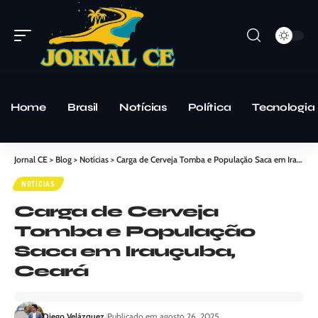
Home
Brasil
Notícias
Política
Tecnologia
Jornal CE
>
Blog
>
Notícias
>
Carga de Cerveja Tomba e População Saca em Irauçuba, Ceará
NOTÍCIAS
Carga de Cerveja
Tomba e População
Saca em Irauçuba,
Ceará
Diego Velázquez
Publicado em agosto 26, 2025