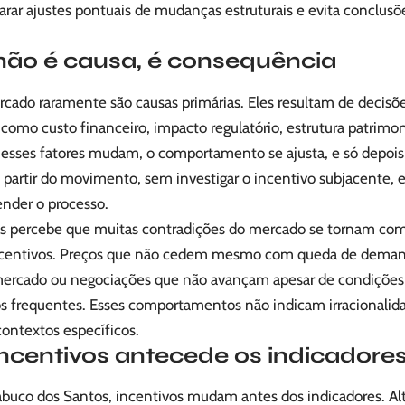
arar ajustes pontuais de mudanças estruturais e evita conclu
ão é causa, é consequência
do raramente são causas primárias. Eles resultam de decisõe
 como custo financeiro, impacto regulatório, estrutura patrimon
esses fatores mudam, o comportamento se ajusta, e só depois 
 partir do movimento, sem investigar o incentivo subjacente, eq
nder o processo.
s percebe que muitas contradições do mercado se tornam co
 incentivos. Preços que não cedem mesmo com queda de deman
ercado ou negociações que não avançam apesar de condiçõe
s frequentes. Esses comportamentos não indicam irracionalida
contextos específicos.
 incentivos antecede os indicadore
uco dos Santos, incentivos mudam antes dos indicadores. Alt