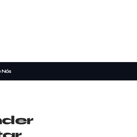
e Nós
nder
tar