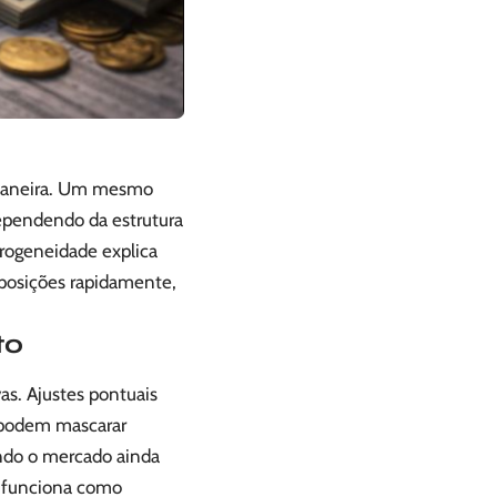
 maneira. Um mesmo
ependendo da estrutura
erogeneidade explica
posições rapidamente,
to
as. Ajustes pontuais
 podem mascarar
ando o mercado ainda
s funciona como