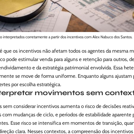
interpretados corretamente a partir dos incentivos com Alex Nabuco dos Santos.
 é que os incentivos não afetam todos os agentes da mesma
o pode estimular venda para alguns e retenção para outros, d
 endividamento e da estratégia patrimonial envolvida. Essa het
amente se move de forma uniforme. Enquanto alguns ajustam 
tes por escolha estratégica.
nterpretar movimentos sem contex
 sem considerar incentivos aumenta o risco de decisões reativ
 com mudanças de ciclo, e períodos de estabilidade aparente
ntes. Esse risco se intensifica em momentos de transição, qu
ireção clara. Nesses contextos, a compreensão dos incentivo