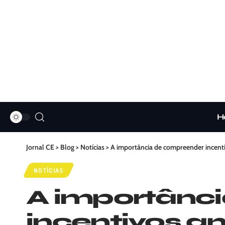
H
Jornal CE
>
Blog
>
Notícias
>
A importância de compreender incent
NOTÍCIAS
A importânc
incentivos an