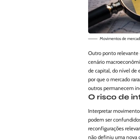
Movimentos de mercado 
Outro ponto relevante
cenário macroeconômic
de capital, do nível de
por que o mercado rar
outros permanecem iner
O risco de i
Interpretar movimentos
podem ser confundidos
reconfigurações releva
não definiu uma nova d