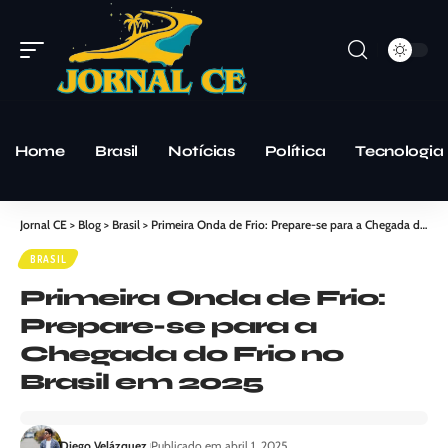
Home
Brasil
Notícias
Política
Tecnologia
Jornal CE
>
Blog
>
Brasil
>
Primeira Onda de Frio: Prepare-se para a Chegada do Frio no Brasil em 2025
BRASIL
Primeira Onda de Frio:
Prepare-se para a
Chegada do Frio no
Brasil em 2025
Diego Velázquez
Publicado em abril 1, 2025