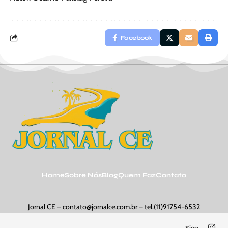
Facebook
Home
Sobre Nós
Blog
Quem Faz
Contato
Jornal CE –
contato@jornalce.com.br
– tel.(11)91754-6532
Siga