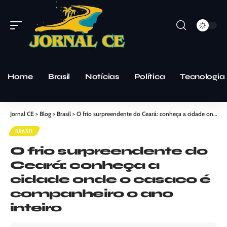
Home
Brasil
Notícias
Política
Tecnologia
Jornal CE
>
Blog
>
Brasil
>
O frio surpreendente do Ceará: conheça a cidade onde o casaco é companheiro o ano inteiro
BRASIL
O frio surpreendente do
Ceará: conheça a
cidade onde o casaco é
companheiro o ano
inteiro