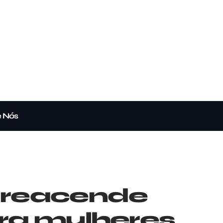
e Nós
a reacende
tra mulheres