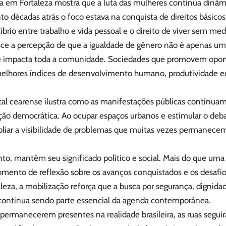
da em Fortaleza mostra que a luta das mulheres continua dinâm
to décadas atrás o foco estava na conquista de direitos básicos,
líbrio entre trabalho e vida pessoal e o direito de viver sem med
e a percepção de que a igualdade de gênero não é apenas um
e impacta toda a comunidade. Sociedades que promovem oport
elhores índices de desenvolvimento humano, produtividade 
ital cearense ilustra como as manifestações públicas continu
ação democrática. Ao ocupar espaços urbanos e estimular o de
iar a visibilidade de problemas que muitas vezes permanecem 
to, mantém seu significado político e social. Mais do que uma 
ento de reflexão sobre os avanços conquistados e os desafio
eza, a mobilização reforça que a busca por segurança, dignida
 continua sendo parte essencial da agenda contemporânea.
ermanecerem presentes na realidade brasileira, as ruas segui