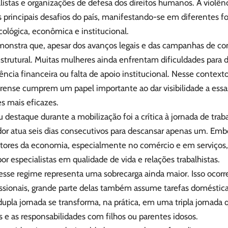
listas e organizações de defesa dos direitos humanos. A violên
principais desafios do país, manifestando-se em diferentes f
icológica, econômica e institucional.
emonstra que, apesar dos avanços legais e das campanhas de co
rutural. Muitas mulheres ainda enfrentam dificuldades para d
ncia financeira ou falta de apoio institucional. Nesse context
earense cumprem um papel importante ao dar visibilidade a essa
s mais eficazes.
destaque durante a mobilização foi a crítica à jornada de tr
dor atua seis dias consecutivos para descansar apenas um. Em
ores da economia, especialmente no comércio e em serviços,
r especialistas em qualidade de vida e relações trabalhistas.
esse regime representa uma sobrecarga ainda maior. Isso ocorr
issionais, grande parte delas também assume tarefas doméstic
dupla jornada se transforma, na prática, em uma tripla jornad
e as responsabilidades com filhos ou parentes idosos.