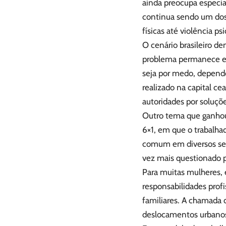
ainda preocupa especia
continua sendo um dos 
físicas até violência ps
O cenário brasileiro d
problema permanece est
seja por medo, dependê
realizado na capital c
autoridades por soluçõe
Outro tema que ganhou 
6×1, em que o trabalha
comum em diversos set
vez mais questionado po
Para muitas mulheres, 
responsabilidades prof
familiares. A chamada 
deslocamentos urbanos 