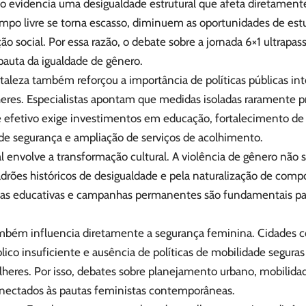
o evidencia uma desigualdade estrutural que afeta diretamen
po livre se torna escasso, diminuem as oportunidades de estu
ção social. Por essa razão, o debate sobre a jornada 6×1 ultrapa
pauta da igualdade de gênero.
aleza também reforçou a importância de políticas públicas int
heres. Especialistas apontam que medidas isoladas raramente 
efetivo exige investimentos em educação, fortalecimento de 
 de segurança e ampliação de serviços de acolhimento.
 envolve a transformação cultural. A violência de gênero não s
adrões históricos de desigualdade e pela naturalização de com
tivas educativas e campanhas permanentes são fundamentais p
bém influencia diretamente a segurança feminina. Cidades 
blico insuficiente e ausência de políticas de mobilidade segur
lheres. Por isso, debates sobre planejamento urbano, mobilida
onectados às pautas feministas contemporâneas.