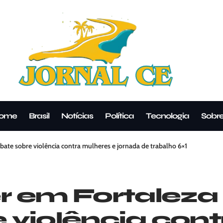
ome
Brasil
Notícias
Política
Tecnologia
Sobr
ate sobre violência contra mulheres e jornada de trabalho 6×1
r em Fortalez
 violência con