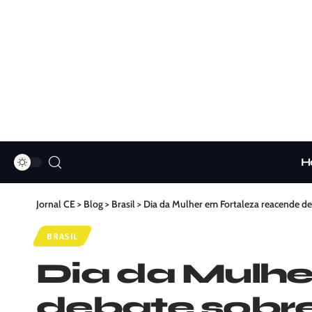
H
Jornal CE
>
Blog
>
Brasil
>
Dia da Mulher em Fortaleza reacende deb
BRASIL
Dia da Mulhe
debate sobre