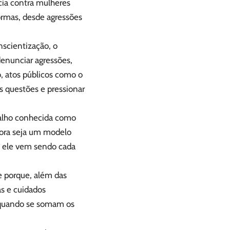
cia contra mulheres
ormas, desde agressões
nscientização, o
enunciar agressões,
o, atos públicos como o
s questões e pressionar
abalho conhecida como
bora seja um modelo
 ele vem sendo cada
e porque, além das
as e cuidados
a quando se somam os