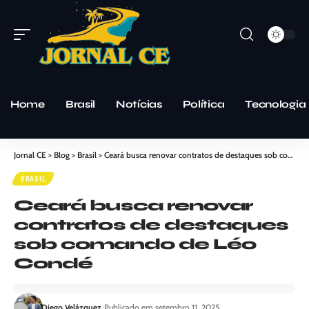
Home
Brasil
Notícias
Política
Tecnologia
Jornal CE
>
Blog
>
Brasil
>
Ceará busca renovar contratos de destaques sob comando de Léo Condé
BRASIL
Ceará busca renovar
contratos de destaques
sob comando de Léo
Condé
Diego Velázquez
Publicado em setembro 11, 2025